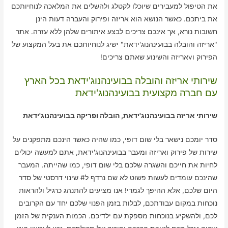
את הטיפול למעבירים שיוכלו לקטלג ולהשלים את המלאכה לנוחיותכם
את ביתכם. כאשר הנושא הוא אריזה ופירוק והעברה דעות הינן
חשובות נורא, אך אינכם צריכים לבצע איתורים שלהן ללא עזרה. אתר
"אריזה והובלה בבועינהנוג'ידאת" ישיג לנוחיותכם את בעל המקצוע של
הפירוק וvאריזה והשינוע שאתם צריכים!
שירותי אריזה והובלה בבועינהנוג'ידאת בכל הארץ
עם חברה מקצועית בבועינהנוג'ידאת
שירותי אריזה בבועינהנוג'ידאת, הובלה ופריקה בבועינהנוג'ידאת
סדר יומכם נישאר בלי שום דופי, כמו שהיה כאשר הינכם מתפקנים על
שירות של פירוק ואריזה ומעבר בבועינהנוג'ידאת, אתם למעשה יכולים
לחיות את חייכם והשגרה שלכם בלי שום דופי, כמו שהייתה. המעבר
שהינכם עומדים לעשות פשוט לא שם נרדף ל# שינוי דרסטי של סדר
היום שלכם, אלא ההיפך לגמרי! אנו מציעים להתנהג כרגיל ולהראות
נוכחות במקום עבודתכם, לבלות בזמן הפנוי שלכם יחד עם הקרובים
לכם, ולהשקיע בנוכחות מספקת עם ילדיכם. הכמות הענקית של הזמן