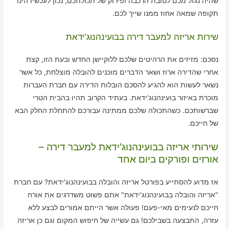
שהיה נגזל מכם לטובת הרכבה ופירוק של תכולתכם, נכון לעכשיו הינו
תקופה שמאה אחוז ממנו שייך לכם.
שירות אריזה למעבר דירה בבועינהנוג'ידאת
נסכם: מזיזים את הרהיטים שלכם ללוקיישן החדש ובעת הזו, קצת
אחרי שהדירה ארוז ושאר הדברים מוכנים להובלה מוצלחת, כל אשר
נשאר לעשות הוא להגיע להסכם הובלות הדירה עם חברת העברות
מוכרת באיזור בועינהנוג'ידאת. בעתיד הקרוב תהיו בהבית הטרי
שברשותכם. כשהתכולה שלכם ממתינה עבורכם להתחלת החלק הבא
של חייכם.
שירותי אריזה בבועינהנוג'ידאת למעבר דירה –
אורזים ופורקים ביום אחד
אז מדוע להסתייע בפורטל אריזה והובלה בבועינהנוג'ידאת? עם חברת
"אריזה והובלה בבועינהנוג'ידאת" אתם פשוט משדרגים את אורח
חייכם לנעימים מאי-פעם! פעולה אשר הייתם אמורים לבצע ללא
עזרה, התבצעה בשבילכם! גם עשייה של חיפוש המקום וגם כן אריזה