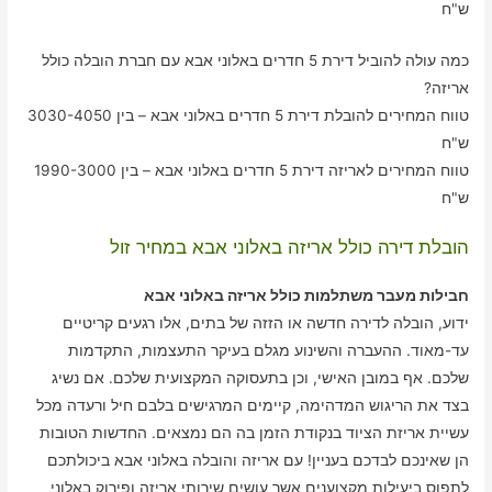
ש"ח
כמה עולה להוביל דירת 5 חדרים באלוני אבא עם חברת הובלה כולל
אריזה?
טווח המחירים להובלת דירת 5 חדרים באלוני אבא – בין 3030-4050
ש"ח
טווח המחירים לאריזה דירת 5 חדרים באלוני אבא – בין 1990-3000
ש"ח
הובלת דירה כולל אריזה באלוני אבא במחיר זול
חבילות מעבר משתלמות כולל אריזה באלוני אבא
ידוע, הובלה לדירה חדשה או הזזה של בתים, אלו רגעים קריטיים
עד-מאוד. ההעברה והשינוע מגלם בעיקר התעצמות, התקדמות
שלכם. אף במובן האישי, וכן בתעסוקה המקצועית שלכם. אם נשיג
בצד את הריגוש המדהימה, קיימים המרגישים בלבם חיל ורעדה מכל
עשיית אריזת הציוד בנקודת הזמן בה הם נמצאים. החדשות הטובות
הן שאינכם לבדכם בעניין! עם אריזה והובלה באלוני אבא ביכולתכם
לתפוס ביעילות מקצוענים אשר עושים שירותי אריזה ופירוק באלוני