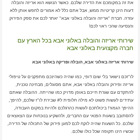
את זה במקומכם את הדירה שלכם. כאשר הנושא הוא אריזה והובלה
דעות הינן קריטיות ממש, אבל אתם כלל לא אמורים לחפש אותן ללא
עזרה. חברת "אריזה והובלה באלוני אבא" יאתר לכם את ספק הפירוק
והנסיעה שהכי ראוי לכם!
שירותי אריזה והובלה באלוני אבא בכל הארץ עם
חברה מקצועית באלוני אבא
שירותי אריזה באלוני אבא, הובלה ופריקה באלוני אבא
לו"זכם נישאר בלי שום דופי, כמו שהיה כשהינכם מתפקנים על טיפולי
אריזה ופירוק והובלה באלוני אבא, אתם מסוגלים, מבחינה טכנית,
להתקדם עם שגרת חייכם באופן מדויק כמו שהייתה. ההובלה שאתם
עתידים לעשות פשוט לא מילה חלופית ל# שבירת לו"ז שלכם, להיפך,
ההיפך הגמור! ביכולתכם לעשות כהרגלכם ולהיות במקום העבודה,
להסתובב בשעות הפנאי עם החברים, ולהשקיע בנוכחות עם הצאצאים
שלכם. כל השעות שהיה לוקח לכם למען פירוק של התכולה של הדירה,
עכשיו הינו תקופה שכל כולו שלכם.