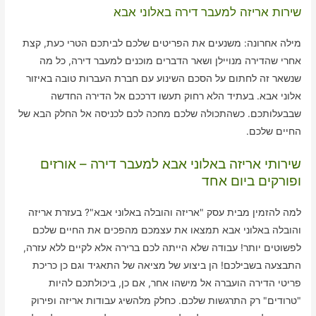
שירות אריזה למעבר דירה באלוני אבא
מילה אחרונה: משנעים את הפריטים שלכם לביתכם הטרי כעת, קצת
אחרי שהדירה מנויילן ושאר הדברים מוכנים למעבר דירה, כל מה
שנשאר זה לחתום על הסכם השינוע עם חברת העברות טובה באיזור
אלוני אבא. בעתיד הלא רחוק תעשו דרככם אל הדירה החדשה
שבבעלותכם. כשהתכולה שלכם מחכה לכם לכניסה אל החלק הבא של
החיים שלכם.
שירותי אריזה באלוני אבא למעבר דירה – אורזים
ופורקים ביום אחד
למה להזמין מבית עסק "אריזה והובלה באלוני אבא"? בעזרת אריזה
והובלה באלוני אבא תמצאו את עצמכם מהפכים את החיים שלכם
לפשוטים יותר! עבודה שלא הייתה לכם ברירה אלא לקיים ללא עזרה,
התבצעה בשבילכם! הן ביצוע של מציאה של התאגיד וגם כן כריכת
פריטי הדירה הועברה אל מישהו אחר, אם כן, ביכולתכם להיות
"טרודים" רק התרגשות שלכם. כחלק מלהשיג עבודות אריזה ופירוק