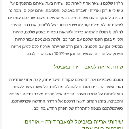
הלו"ז שלכם נישאר אחת לאחת כפי שהיה בעת שאתם מתפנקים על
טיפולי פירוק ואריזה והעברה באביטל והסביבה, אתם יכולים, מבחינה
טכנית, להתקדם עם שגרת חייכם כפי שהיא. המעבר שהינכם עומדים
לעשות זה לא מילת קוד ל# שינוי דרסטי של לו"זכם, אם כבר: ההיפך
לחלוטין! תוכלו להתנהג כרגיל ולהראות נוכחות בעסק שלכם, להיות
ולכייף בזמן הפנוי שלכם עם חבריכם, ולתת מעצמכם עבור להיות
מספיק זמן עם הקטנים. הזמן הרב שהייתה אורכת לכם למען אריזה
ופירוק של הדירה, עכשיו זהו זמן ש-100% ממנו שייך לכם.
שירות אריזה למעבר דירה באביטל
נסכם: מעבירים את רהיטיכם לנקודת היעד עתה, קצת אחרי שהדירה
נארז ושאר הדברים מוכנים להובלה מוצלחת, כל אשר נשאר לעשות
הוא לחתום על הסכם מעברי הדירה אצל חברת מעבר ותיקה באביטל
והסביבה. בזמן הקרוב תעשו דרככם אל הדירה החדשה שברשותכם.
כשתכולתכם מצפה להתחלה של הפרק החדש בחייכם.
שירותי אריזה באביטל למעבר דירה – אורזים
ופורקים ביום אחד