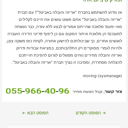
אז מדוע להשתמש בחברת "אריזה והובלה באביטל"? עם חברת
"אריזה והובלה באביטל" אתם פשוט עושים את חייכם לקלילים
מאי-פעם! מלאכה שהייתם אמורים לבצע ללא עזרה, כבר נעשתה
למענכם! הן מלאכת איתור המקום וגם כן ליפוף פריטי הדירה הועברה
לאנשים אחרים, כך שביכולתכם להישען אחורה, לקחת כוס משקה צונן,
ולהיות לגמרי ממוקדים רק התלהבותכם. במציאת עבודות פירוק
ואריזה והובלה מחירים נוחים מסוגלים לגרום להפיכת חוייתכם
להצלחה מסחררת, ומסיבה זו נצרך חברת "אריזה והובלה באביטל".
moving-(sysmanage)
ניווט
→
הפוסט הקודם
הפוסט הבא
←