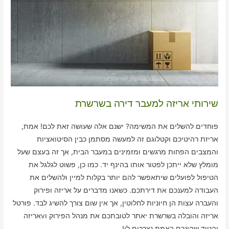
שירותי אריזה למעבר דירה בשרשרת
פוחדים להשלים את המשימה? ישנם אלה שעושה זאת לכם! אמת,
אריזת רהיטיכם וקטלוגם זה למעשה מסתמן כבין הסיטואציות
והמצבים הפחות מרגשים ומזמינים במעבר הבית, אך זה בעצם שעל
מומלץ שלא ייתכן לפטור אותו בהינף יד. כמו כן, פשוט לגלגל את
הטיפול לפועלים שיתאפשר להם יותר בקלות למיין ולהשלים את
העבודה למענכם את דירתכם. כשאנו מדברים על אריזה ופירוק
והעברה עצות הן חיוניות לחלוטין, אך אין שום צורך להשיג לבד. פורטל
אריזה והובלה בשרשרת יאתר לטובתכם את מנהל הפירוק וvאריזה
והניוד שהינכם באמת נצרכים לו!