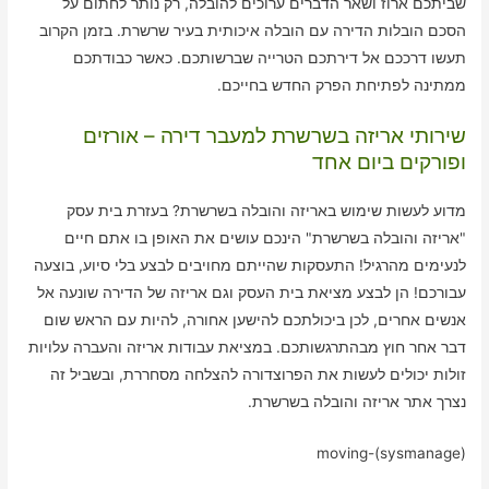
שביתכם ארוז ושאר הדברים ערוכים להובלה, רק נותר לחתום על
הסכם הובלות הדירה עם הובלה איכותית בעיר שרשרת. בזמן הקרוב
תעשו דרככם אל דירתכם הטרייה שברשותכם. כאשר כבודתכם
ממתינה לפתיחת הפרק החדש בחייכם.
שירותי אריזה בשרשרת למעבר דירה – אורזים
ופורקים ביום אחד
מדוע לעשות שימוש באריזה והובלה בשרשרת? בעזרת בית עסק
"אריזה והובלה בשרשרת" הינכם עושים את האופן בו אתם חיים
לנעימים מהרגיל! התעסקות שהייתם מחויבים לבצע בלי סיוע, בוצעה
עבורכם! הן לבצע מציאת בית העסק וגם אריזה של הדירה שונעה אל
אנשים אחרים, לכן ביכולתכם להישען אחורה, להיות עם הראש שום
דבר אחר חוץ מבהתרגשותכם. במציאת עבודות אריזה והעברה עלויות
זולות יכולים לעשות את הפרוצדורה להצלחה מסחררת, ובשביל זה
נצרך אתר אריזה והובלה בשרשרת.
moving-(sysmanage)