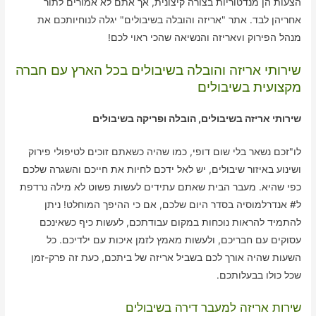
הצעות הן מנדטוריות בצורה קיצונית, אך אתם לא אמורים לתור
אחריהן לבד. אתר "אריזה והובלה בשיבולים" יגלה לנוחיותכם את
מנהל הפירוק וvאריזה והנשיאה שהכי ראוי לכם!
שירותי אריזה והובלה בשיבולים בכל הארץ עם חברה
מקצועית בשיבולים
שירותי אריזה בשיבולים, הובלה ופריקה בשיבולים
לו"זכם נשאר בלי שום דופי, כמו שהיה כשאתם זוכים לטיפולי פירוק
ושינוע באיזור שיבולים, יש לאל ידכם לחיות את חייכם והשגרה שלכם
כפי שהיא. מעבר הבית שאתם עתידים לעשות פשוט לא מילה נרדפת
ל# אנדרלמוסיה בסדר היום שלכם, אם כי ההיפך המוחלט! ניתן
להתמיד להראות נוכחות במקום עבודתכם, לעשות כיף כשאינכם
עסוקים עם חבריכם, ולעשות מאמץ לזמן איכות עם ילדיכם. כל
השעות שהיה אורך לכם בשביל אריזה של ביתכם, כעת זה פרק-זמן
שכל כולו בבעלותכם.
שירות אריזה למעבר דירה בשיבולים