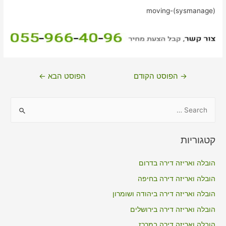
moving-(sysmanage)
ניווט
→
הפוסט הקודם
הפוסט הבא
←
S
e
a
קטגוריות
r
c
הובלה ואריזה דירה בדרום
h
הובלה ואריזה דירה בחיפה
f
הובלה ואריזה דירה ביהודה ושומרון
o
הובלה ואריזה דירה בירושלים
r
הובלה ואריזה דירה במרכז
: