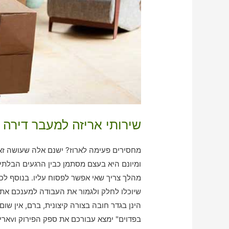
שירותי אריזה למעבר דירה 
מחסירים פעימה לארוז? ישנם אלה שעושה זאת 
ומיונם היא בעצם מסתמן כבין הרגעים הבלתי
מהלך צריך שאי אפשר לפסוח עליו. בנוסף לכ
שיוכלו לחלק ולגמור את העבודה למענכם את ה
הינן בגדר חובה בצורה קיצונית, ברם, אין שו
בפדוים" ימצא עבורכם את ספק הפירוק וvאריזה והנשיאה שתואם לצרכים שלכם!