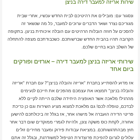
שירות אריזה למעבר דירה בניצן
ונסגור עם: מובילים את רהיטיכם לבית החדש עכשיו, אחרי שבית
מגוריכם נצרר ושאר הדברים ערוכים למעבר, כל מה שנשאר זה
להסכים על חוזה הובלות הרהיטים עם הובלה איכותית בניצן. בתקופה
הקרובה תהיו בהבית החדש שברשותכם. כשכבודתכם מצפה להתחלה
של השלב הבא בחיים שלכם.
שירותי אריזה בניצן למעבר דירה – אורזים ופורקים
ביום אחד
אז מדוע להסתייע בחברת "אריזה והובלה בניצן"? עם חברת "אריזה
והובלה בניצן" תמצאו את עצמכם מהפכים את חייכם לנעימים
מהרגיל! מלאכה אשר האופציה היחידה שלכם הייתה לקיים ללא
לבדכם, טופלה לכם! גם מלאכת למצוא מציע השירות וגם כן כריכת
פריטי הדירה הועברה אל מישהו אחר, אז בגלל זה ביכולתכם להישען
אחורה, לקחת כוס משקה צונן, ולהיות לגמרי ממוקדים שום דבר אחר
חוץ מבהתרגשותכם. במציאת עבודות פירוק ומעבר מחירים זולים
עלולים לגרום להפיכת פרוצדורת הטיפול למשודרגת, ובגלל זה אתם