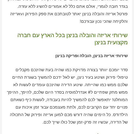
בגדר חובה לגמרי, אולם אתם כלל לא אמורים להשיג ללא עזרה.
פורטל אריזה והובלה בניצן יאתר לטובתכם את ספק הפירוק וvאריזה
והלקיחה שהכי נכון עבורכם!
שירותי אריזה והובלה בניצן בכל הארץ עם חברה
מקצועית בניצן
שירותי אריזה בניצן, הובלה ופריקה בניצן
סדר יומכם יוותר בצורה מדויקת כמו שהיה בעת שהינכם מקבלים
טיפולי פירוק ושינוע בעיר ניצן, יש לאל ידכם להמשיך בשגרת החיים
שלכם ממש כמו שהייתה. שינוע הדירה שהינכם עומדים לעשות לא
ממש מתק שפתיים ל# אנדרלמוסיה בסדר היום שלכם, להיפך, ההיפך
המוחלט! יתאפשר לכם להמשיך להיות בעבודה, לעשות כיף כשאתם
פנויים יחד עם הקרובים לכם, ולתת מעצמכם עבור זמן איכות עם
הילדודס. כל הימים שהיה דורש מכם למען אריזה ופירוק של התכולה
של הדירה, עכשיו זה פרק-זמן שכל כולו שייך לכם.