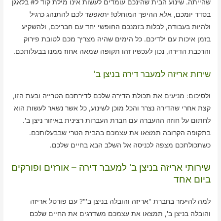
שהייתה. שינוע הבית שהינכם עומדים לעשות אינו מילת קוד ל# בלאגן
בסדר יומכם, אלא ההיפך המוחלט! יתאפשר לכם להתנהג כרגיל
ולהיות בעבודה, לבלות בזמנכם החופשי יחד עם חבריכם, ולהשקיע
בזמן איכות עם ילדיכם. כל הימים שהיה מצריך מכם לטובת פירוק
והרכבת הדירה, נכון לעכשיו זהו תקופה שמאה אחוז ממנו בבעלותכם.
שירות אריזה למעבר דירה בניצן ב'
ולסיכום: מניעים את תכולת הדירה שלכם לדירתכם הטרייה ובעת הזו,
קצת אחרי שהדירה נצרר והכל מוכן לשינוע, כל אשר נשאר לעשות הוא
לחתום על חוזה ההעברה עם חברת העברות רצינית באיזור ניצן ב'.
בתקופה הקרובה תמצאו את עצמכם בהבית הטרי שבבעלותכם.
כשתכולתכם מצפה לכניסה אל השלב הבא בחיים שלכם.
שירותי אריזה בניצן ב' למעבר דירה – אורזים ופורקים
ביום אחד
למה להיעזר בחברת "אריזה והובלה בניצן ב'"? עם פורטל אריזה
והובלה בניצן ב', תמצאו את עצמכם משדרגים את החיים שלכם