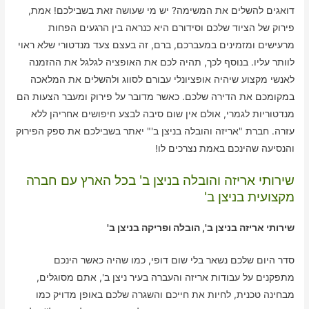
דואגים להשלים את המשימה? יש מי שעושה זאת בשבילכם! אמת,
פירוק של הציוד שלכם וסידורם היא כנראה בין הרגעים הפחות
מרעישים ומזמינים במעברכם, ברם, זה בעצם צעד מנדטורי שלא ראוי
לוותר עליו. בנוסף לכך, תהיה לכם את האופציה לגלגל את ההזמנה
לאנשי מקצוע שיהיה אופציונלי עבורם לסווג ולהשלים את המלאכה
במקומכם את הדירה שלכם. כאשר מדובר על פירוק ומעבר הצעות הם
מנדטוריות לגמרי, אולם אין שום סיבה לבצע חיפושים אחריהן ללא
עזרה. חברת "אריזה והובלה בניצן ב'" יאתר בשבילכם את ספק הפירוק
והנסיעה שהינכם באמת נצרכים לו!
שירותי אריזה והובלה בניצן ב' בכל הארץ עם חברה
מקצועית בניצן ב'
שירותי אריזה בניצן ב', הובלה ופריקה בניצן ב'
סדר היום שלכם נשאר בלי שום דופי, כמו שהיה כאשר הינכם
מתפקנים על עבודות אריזה והעברה בעיר ניצן ב', אתם מסוגלים,
מבחינה טכנית, לחיות את חייכם והשגרה שלכם באופן מדויק כמו