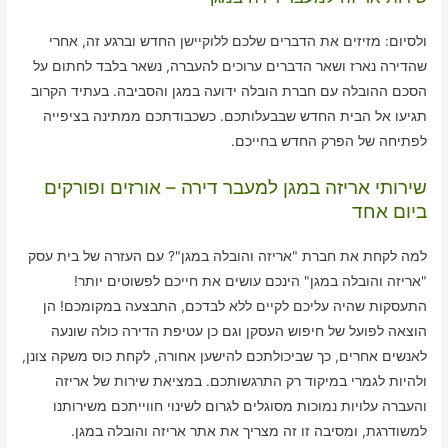
ולסיום: מזיזים את הדברים שלכם ללוקיישן החדש וברגע זה, אחרי
שהדירה נארז ושאר הדברים ערוכים להעברה, נשאר בלבד לחתום על
הסכם ההובלה עם חברת הובלה ידועה במגן והסביבה. בעתיד הקרוב
תגיעו אל הבית החדש שבבעלותכם. כשכבודתכם ממתינה בציפייה
לפתיחה של הפרק החדש בחייכם.
שירותי אריזה במגן למעבר דירה – אורזים ופורקים
ביום אחד
למה לקחת את חברת "אריזה והובלה במגן"? עם העזרה של בית עסק
"אריזה והובלה במגן" הינכם עושים את חייכם לפשוטים יותר!
התעסקות שהיה עליכם לקיים ללא לבדכם, התבצעה במקומכם! הן
הוצאה לפועל של חיפוש העסקן וגם כן עטיפת הדירה כולה שונעה
לאנשים אחרים, כך שביכולתכם להישען אחורה, לקחת כוס משקה צונן,
ולהיות לגמרי במיקוד רק התרגשותכם. במציאת שירות של אריזה
והעברה עלויות נמוכות מסוגלים לגרום לשינוי חווייתכם משירותנו
למשודרגת, ומסיבה זו זה מצריך את אתר אריזה והובלה במגן.