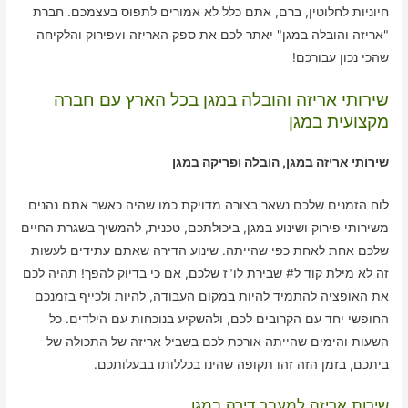
חיוניות לחלוטין, ברם, אתם כלל לא אמורים לתפוס בעצמכם. חברת
"אריזה והובלה במגן" יאתר לכם את ספק האריזה וvפירוק והלקיחה
שהכי נכון עבורכם!
שירותי אריזה והובלה במגן בכל הארץ עם חברה
מקצועית במגן
שירותי אריזה במגן, הובלה ופריקה במגן
לוח הזמנים שלכם נשאר בצורה מדויקת כמו שהיה כאשר אתם נהנים
משירותי פירוק ושינוע במגן, ביכולתכם, טכנית, להמשיך בשגרת החיים
שלכם אחת לאחת כפי שהייתה. שינוע הדירה שאתם עתידים לעשות
זה לא מילת קוד ל# שבירת לו"ז שלכם, אם כי בדיוק להפך! תהיה לכם
את האופציה להתמיד להיות במקום העבודה, להיות ולכייף בזמנכם
החופשי יחד עם הקרובים לכם, ולהשקיע בנוכחות עם הילדים. כל
השעות והימים שהייתה אורכת לכם בשביל אריזה של התכולה של
ביתכם, בזמן הזה זהו תקופה שהינו בכללותו בבעלותכם.
שירות אריזה למעבר דירה במגן