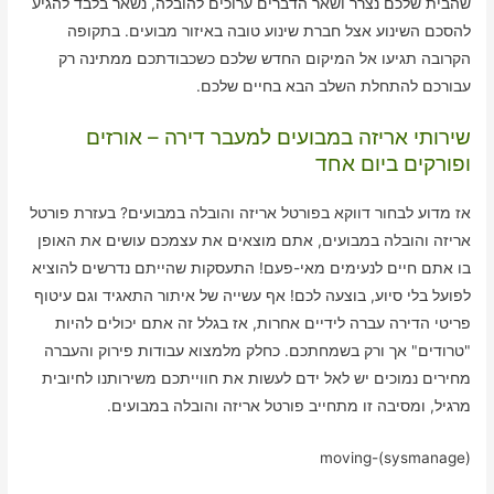
שהבית שלכם נצרר ושאר הדברים ערוכים להובלה, נשאר בלבד להגיע
להסכם השינוע אצל חברת שינוע טובה באיזור מבועים. בתקופה
הקרובה תגיעו אל המיקום החדש שלכם כשכבודתכם ממתינה רק
עבורכם להתחלת השלב הבא בחיים שלכם.
שירותי אריזה במבועים למעבר דירה – אורזים
ופורקים ביום אחד
אז מדוע לבחור דווקא בפורטל אריזה והובלה במבועים? בעזרת פורטל
אריזה והובלה במבועים, אתם מוצאים את עצמכם עושים את האופן
בו אתם חיים לנעימים מאי-פעם! התעסקות שהייתם נדרשים להוציא
לפועל בלי סיוע, בוצעה לכם! אף עשייה של איתור התאגיד וגם עיטוף
פריטי הדירה עברה לידיים אחרות, אז בגלל זה אתם יכולים להיות
"טרודים" אך ורק בשמחתכם. כחלק מלמצוא עבודות פירוק והעברה
מחירים נמוכים יש לאל ידם לעשות את חווייתכם משירותנו לחיובית
מרגיל, ומסיבה זו מתחייב פורטל אריזה והובלה במבועים.
moving-(sysmanage)