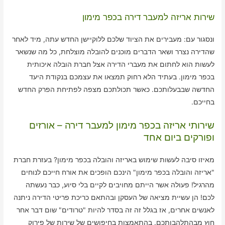
שירות אריזה למעבר דירה בכפר מימון
ונסגור עם: מעבירים את הציוד שלכם ללוקיישן החדש עתה, מיד לאחר
שהדירה נצרר ושאר הדברים מוכנים להובלה מוצלחת, כל מה שנשאר
לעשות הוא לחתום את מעברי הדירה אצל חברת הובלה איכותית
בכפר מימון. בעתיד הלא רחוק תמצאו את עצמכם בנקודת היעד
החדשה שבבעלותכם. כאשר תכולתכם מצפה לפתיחת הפרק החדש
בחייכם.
שירותי אריזה בכפר מימון למעבר דירה – אורזים
ופורקים ביום אחד
מאיזו סיבה לעשות שימוש באריזה והובלה בכפר מימון? בעזרת חברת
"אריזה והובלה בכפר מימון" הינכם הופכים את אורח חייכם לנוחים
מהרגיל! פעולה אשר הייתם מחויבים לקיים בלי סיוע, כבר נעשתה
לכם! הן עשיית מציאה של העסקן ובהתאם כריכת פריטי הדירה ניתנה
לאנשים אחרים, אז בגלל זה זה בסדר להיות "טרודים" שום דבר אחר
חוץ מבהתלהבותכם. בהתאמצות בחיפושים של שירות של פירוק