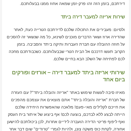
דירתכם, בזמן הזה זהו פרק-זמן שמאה אחוז ממנו בבעלותכם.
שירות אריזה למעבר דירה ביתד
ולסיום: מעבירים את התכולה שלכם לדירתכם הטרייה כעת, לאחר
שהדירה ארוז ושאר הדברים מוכנים לשינוע, כל מה שנשאר זה להסכים
על חוזה ההובלה עם חברת העברות ותיקה ביתד והסביבה. בזמן
הקרוב תעשו דרככם אל הבית הטרי שבבעלותכם. כשכבודתכם מחכה
לכם לפתיחה של השלב הבא בחיים שלכם.
שירותי אריזה ביתד למעבר דירה – אורזים ופורקים
ביום אחד
מאיזו סיבה לעשות שימוש באתר "אריזה והובלה ביתד"? עם העזרה
של חברת "אריזה והובלה ביתד" אתם מוצאים את עצמכם מהפכים
את חייכם לקלילים מאי-פעם! מלאכה שהאפשרות היחידה שלכם
הייתה לבצע ללא לבדכם, בוצעה לכם! אף ביצוע של איתור בית העסק
ואף ליפוף פריטי הדירה הועברה לידיים אחרות, לכן ביכולתכם להישען
אחורה, לקחת כוס משקה צונן, ולהיות לגמרי "טרודים" שום דבר אחר