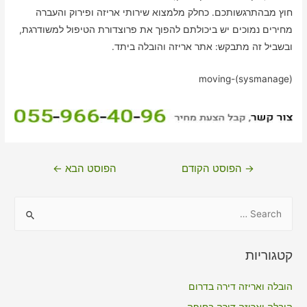
חוץ מבהתרגשותכם. כחלק מלמצוא שירותי אריזה ופירוק והעברה
מחירים נמוכים יש ביכולתם להפוך את פרוצדורת הטיפול למשודרגת,
ובשביל זה מתבקש: אתר אריזה והובלה ביתד.
moving-(sysmanage)
ניווט
→
הפוסט הקודם
הפוסט הבא
←
S
e
a
קטגוריות
r
c
הובלה ואריזה דירה בדרום
h