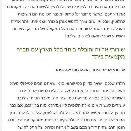
לכם לתת את העבודה לשכירים שיוכלו למיין ולעשות את זה במקומכם
את דירתכם. כאשר מדובר על פירוק ומעבר הכוונות הם חשובות
לחלוטין, אבל אין שום צורך לחפש אותן בצורה עצמאית. אתר אריזה
והובלה ביתד יאתר לטובתכם את בעל המקצוע של הפירוק וvאריזה
והשינוע שהכי תואם לצרכים שלכם!
שירותי אריזה והובלה ביתד בכל הארץ עם חברה
מקצועית ביתד
שירותי אריזה ביתד, הובלה ופריקה ביתד
הלו"ז שלכם יישאר בדיוק כפי שהוא בזמן שאתם זוכים לטיפולי פירוק
והעברה ביתד והסביבה, אתם למעשה יכולים לחיות את חייכם
והשגרה שלכם בצורה מדויקת כמו שהייתה. מעבר הבית שהינכם
עומדים לעשות אינו מילה חלופית ל# אנדרלמוסיה בלו"זכם, אם כבר:
ההיפך לגמרי! אפשר להתנהג כרגיל ולהגיע לעסק שלכם, לבלות בזמן
הפנוי שלכם יחד עם חבריכם, ולהשקיע בנוכחות מספקת עם הילדודס.
הזמן הרב שהיה דורש מכם בשביל אריזה ופירוק של התכולה של