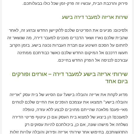
פירוק והרכבת הבית, עכשיו זה פרק-זמן שכל כולו בבעלותכם.
שירות אריזה למעבר דירה בישע
ולסיכום: מניעים את הפריטים שלכם ללוקיישן החדש וברגע זה, לאחר
שהבית שלכם נארז ושאר הדברים מוכנים למעבר דירה, מה שנשאר זה
לחתום על הסכם השינוע עם חברת העברות נכונה בישע. בזמן הקרוב
תעשו דרככם אל המיקום החדש שלכם כאשר כבודתכם ממתינה
עבורכם לכניסה אל הפרק החדש בחייכם.
שירותי אריזה בישע למעבר דירה – אורזים ופורקים
ביום אחד
מדוע לקחת את אריזה והובלה בישע? עם הסיוע של בית עסק "אריזה
והובלה בישע" תמצאו את עצמכם הופכים את החיים שלכם לנוחים
מאי-פעם! מלאכה שהייתם מחויבים לבצע ללא עזרה, טופלה
למענכם! הן ביצוע של למצוא בית העסק וגם כן עיטוף פריטי הדירה
נשלחה אל מישהו שונה, אם כן, ביכולתכם להיות עסוקים רק
התרגשותכם. בחיפוש אחר שירותי אריזה ופירוק והובלה עלויות זולות