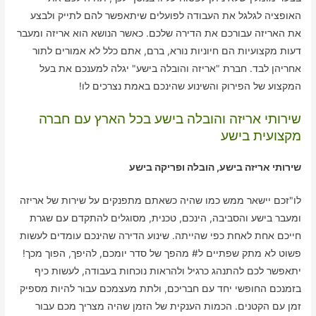
האופציה לגלגל את העבודה לפועלים שיתאפשר להם לתייק ולבצע
את האריזה עבורכם את הדירה שלכם. כאשר הנושא הוא אריזה ומעבר
דעות מקצועיות הם חיוניות נורא, ברם, אתם כלל לא אמורים לתור
אחריהן לבד. חברת "אריזה והובלה בישע" יגלה למענכם את בעל
המקצוע של הפירוק והשינוע שהינכם באמת נצרכים לו!
שירותי אריזה והובלה בישע בכל הארץ עם חברה
מקצועית בישע
שירותי אריזה בישע, הובלה ופריקה בישע
לו"זכם יישאר ממש כמו שהיה כשאתם מתפנקים על שירות של אריזה
ומעבר בישע והסביבה, הינכם, טכנית, מסוגלים להתקדם עם שגרת
חייכם אחת לאחת כפי שהייתה. שינוע הדירה שהינכם עומדים לעשות
פשוט לא מתק שפתיים ל# מהפך של סדר יומכם, להיפך, הפוך מכך!
יתאפשר לכם להתנהג כרגיל ולהראות נוכחות בעבודה, לעשות כיף
בזמנכם החופשי יחד עם חבריכם, ולתת מעצמכם עבור להיות מספיק
זמן עם הקטנים. הכמות הענקית של הזמן שהיה מצריך מכם עבור