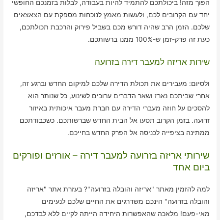
הפוך מזה! ביכולתכם להתמיד להיות בעבודה, לבלות בזמנכם החופשי
יחד עם הקרובים לכם, ולעשות מאמץ לנוכחות מספקת עם הצאצאים
שלכם. הזמן הרב שהיה דורש מכם בשביל פירוק והרכבת תכולתכם,
כעת זה פרק-זמן ש-100% ממנו ברשותכם.
שירות אריזה למעבר דירה בזרועה
ולסיום: מעבירים את תכולת הדירה שלכם למיקום החדש וברגע זה,
אחרי שביתכם נארז ושאר הדברים ערוכים לשינוע, כל שנותר הוא
להסכים על חוזה מעברי הדירה עם חברת מעבר איכותית באיזור
זרועה. בזמן הקרוב תסעו אל הבית החדש שברשותכם. כשכבודתכם
ממתינה בציפייה לכניסה אל הפרק החדש בחייכם.
שירותי אריזה בזרועה למעבר דירה – אורזים ופורקים
ביום אחד
למה להזמין מאתר "אריזה והובלה בזרועה"? בעזרת אתר "אריזה
והובלה בזרועה" הינכם משדרגים את החיים שלכם לנעימים
מאי-פעם! מלאכה שהאפשרות היחידה הייתה לקיים ללא לבדכם,