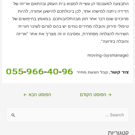
התבצעה למענכם! הן עשיית למצוא בית העסק ובהתאם אריזה של
הדירה ניתנה למישהו אחר, לכן ביכולתכם להישען אחורה, להיות
מרוכזים שום דבר אחר חוץ מבהתלהבותכם. במאמץ בחיפושים של
טיפולי פירוק והובלה מחירים נוחים יש בהם לגרום לשינוי חוויית
השירות להצלחה מסחררת, ומסיבה זו זה מצריך את אתר "אריזה
והובלה בזרועה".
moving-(sysmanage)
ניווט
→
הפוסט הקודם
הפוסט הבא
←
S
e
a
קטגוריות