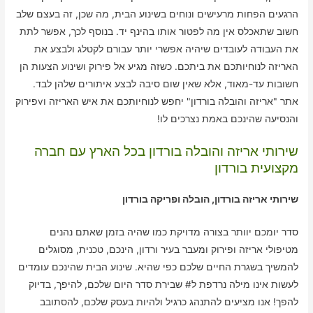
הרגעים הפחות מרעישים ונוחים בשינוע הבית, מה שכן, זה בעצם שלב
חשוב שתאכלס אין מה לפטור אותו בהינף יד. בנוסף לכך, אפשר לתת
את העבודה לעובדים שיהיה אפשרי יותר עבורם לקטלג ולבצע את
האריזה לנוחיותכם את ביתכם. כשזה מגיע אל פירוק ושינוע הצעות הן
חשובות עד-מאוד, אלא שאין שום סיבה לבצע איתורים שלהן לבד.
אתר "אריזה והובלה בורדון" יחפש לנוחיותכם את איש האריזה וvפירוק
והנסיעה שהינכם באמת נצרכים לו!
שירותי אריזה והובלה בורדון בכל הארץ עם חברה
מקצועית בורדון
שירותי אריזה בורדון, הובלה ופריקה בורדון
סדר יומכם יוותר בצורה מדויקת כמו שהיה בזמן שאתם נהנים
מטיפולי אריזה ופירוק ומעבר בעיר ורדון, הינכם, טכנית, מסוגלים
להמשיך בשגרת החיים שלכם כפי שהיא. שינוע הבית שהינכם עומדים
לעשות אינו מילה נרדפת ל# שבירת סדר היום שלכם, להיפך, בדיוק
להפך! אנו מציעים להתנהג כרגיל ולהיות בעסק שלכם, להסתובב