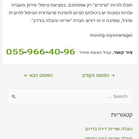
תוכלו להיות "טרודים" רק שמחתכם. במציאת טיפולי פירוק והעברה
עלויות נמוכות יש ביכולתם לגרום להפיכת פרוצדורת הטיפול לחיובית
מרגיל, ומסיבה זו זה דורש: חברת "אריזה והובלה בורדון".
moving-(sysmanage)
ניווט
→
הפוסט הקודם
הפוסט הבא
←
S
e
a
קטגוריות
r
c
הובלה ואריזה דירה בדרום
h
הובלה ואריזה דירה בחיפה