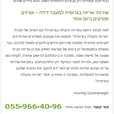
כבודתכם ממתינה רק עבורכם להתחלת השלב הבא בחיים שלכם.
שירותי אריזה בגרופית למעבר דירה – אורזים
ופורקים ביום אחד
למה לבחור דווקא באריזה והובלה בגרופית? עם הסיוע של חברת
"אריזה והובלה בגרופית" תמצאו את עצמכם משדרגים את חייכם
לנעימים מהרגיל! מלאכה שהייתם נדרשים להוציא לפועל לבדכם, כבר
נעשתה במקומכם! הן ביצוע של מציאת הספק וגם כן אריזת הבית
שונעה אל מישהו שונה, מסיבה זו ביכולתכם להישען אחורה, לקחת כוס
משקה צונן, ולהיות לגמרי במיקוד רק התלהבותכם. במציאת שירותי
אריזה ושינוע עלויות זולות יש לאל ידם להפוך את החוויה שלכם
מהשירות למוצלחת, ומסיבה זו מתחייב אתר "אריזה והובלה
בגרופית".
moving-(sysmanage)