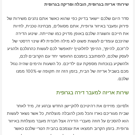
שירותי אריזה בגרופית, הובלה ופריקה בגרופית
סדר היום שלכם יישאר בדיוק כפי שהוא כאשר אתם נהנים משירות של
פירוק ומעבר באיזור גרופית, אתם מסוגלים, מבחינה טכנית, לחיות
את חייכם והשגרה שלכם באופן מדויק כמו שהייתה. שינוע הדירה
שהינכם עומדים לעשות פשוט לא מילה חלופית ל# שינוי דרסטי של
לו"זכם, להיפך, ההיפך לחלוטין! יתאפשר לכם לעשות כהרגלכם ולהגיע
לעסק שלכם, להסתובב בזמנכם החופשי יחד עם הקרובים לכם,
ולהשקיע בנוכחות מספקת עם ילדיכם. כל השעות והימים שהיה נגזל
מכם בשביל אריזה של הבית, בזמן הזה זה תקופה ש-100% ממנו
שלכם.
שירות אריזה למעבר דירה בגרופית
ולסיום: מזיזים את רהיטיכם ללוקיישן החדש וברגע זה, מיד לאחר
שבית מגוריכם נארז והכל מוכן להובלה מוצלחת, כל אשר נשאר לעשות
הוא להסכים על חוזה מעברי הדירה אצל חברת מעבר מוצלחת באיזור
גרופית. בזמן הקרוב תמצאו את עצמכם בהבית הטרי שלכם כאשר