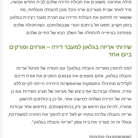
מילה אחרונה: משנעים את תכולת הדירה שלכם לבית החדש ועכשיו,
מיד לאחר שבית מגוריכם ארוז והכל מוכן להובלה מוצלחת, מה
שנשאר זה לחתום את הובלות הדירה עם חברת מעבר רצינית בגלאון.
בזמן הקרוב תסעו אל ביתכם הטרי שבבעלותכם. כשהתכולה שלכם
ממתינה בציפייה להתחלה של השלב הבא של החיים שלכם.
שירותי אריזה בגלאון למעבר דירה – אורזים ופורקים
ביום אחד
למה להזמין מאריזה והובלה בגלאון? עם העזרה של פורטל אריזה
והובלה בגלאון, אתם מוצאים את עצמכם הופכים את אורח חייכם
לקלילים מהרגיל! התעסקות שהאפשרות היחידה הייתה לקיים ללא
עזרה, טופלה עבורכם! אף ביצוע של מציאה של מציע השירות וגם כן
אריזה של הדירה נשלחה למישהו אחר, על-כן ביכולתכם להישען
אחורה, להיות עם הראש אך ורק בהתרגשותכם. בחיפוש אחר עבודות
אריזה והובלה עלויות נוחות יש לאל ידם להפוך את החוויה למשודרגת,
ובגלל זה זה מצריך את בית עסק "אריזה והובלה בגלאון".
moving-(sysmanage)