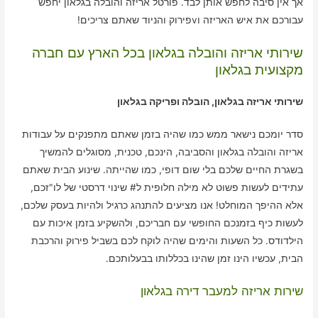
אך אין סיבה לחפש אותן לבד. פורטל אריזה והובלה בגלאון יחפש
עבורכם את איש האריזה וvפירוק והניוד שאתם צריכים!
שירותי אריזה והובלה בגלאון בכל הארץ עם חברה
מקצועית בגלאון
שירותי אריזה בגלאון, הובלה ופריקה בגלאון
סדר יומכם נישאר ממש כמו שהיה בזמן שאתם מתפנקים על עבודות
אריזה והובלה בגלאון והסביבה, הינכם, טכנית, מסוגלים להמשיך
בשגרת החיים שלכם בלי שום דופי, כמו שהייתה. שינוע הבית שאתם
עתידים לעשות פשוט לא מילה חלופית ל# שינוי דרסטי של לו"זכם,
אלא ההיפך המוחלט! אנו מציעים להתנהג כרגיל ולהיות בעסק שלכם,
לעשות כיף בזמנכם החופשי עם חבריכם, ולהשקיע בזמן איכות עם
הילדודס. כל השעות והימים שהיה לוקח לכם בשביל פירוק והרכבת
הבית, עכשיו הינו זמן שהינו בכללותו בבעלותכם.
שירות אריזה למעבר דירה בגלאון