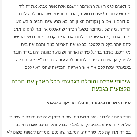
מודאגים לגמור את המשימה? ישנם אלה אשר מביא את זה לידי
מימוש עבורכם! אינכם טועים, הרכבה ופירוק של התכולה שלכם
וסידורם זו אכן בין נקודות הציון הכי לא מרעישים וחביבים בשינוע
הדירה, מה שכן, מדובר בשעל הכרחי שתאכלס אין מה להסיט ממנו
מבט. גם כן, יתאפשר לכם לתת את הפרוייקט לבני אדם שיתאפשר
להם יותר בקלות לקטלג ולבצע את האריזה לנוחיותכם את בית
מגוריכם. כשמדובר על פירוק ואריזה ושינוע הכוונות הינן בגדר חובה
לגמרי, אך אינכם צריכים לתפוס ללא עזרה. חברת "אריזה והובלה
בגבעתי" יגלה לכם את איש האריזה והנסיעה שהכי ראוי לכם!
שירותי אריזה והובלה בגבעתי בכל הארץ עם חברה
מקצועית בגבעתי
שירותי אריזה בגבעתי, הובלה ופריקה בגבעתי
סדר היום שלכם יישאר ממש כמו שהיה בזמן שהינכם מקבלים שירות
של אריזה ושינוע בגבעתי, יש לאל ידכם להתקדם עם שגרת חייכם
בצורה מדויקת כמו שהייתה. המעבר שהינכם עומדים לעשות פשוט לא