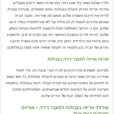
הלו"ז שלכם נשאר בלי שום דופי, כמו שהיה כאשר הינכם מקבלים
שירותי אריזה ופירוק והובלה בגבולות, אתם מסוגלים, מבחינה טכנית,
לחיות את חייכם והשגרה שלכם ממש כמו שהייתה. מעבר הבית
שאתם עתידים לעשות זה לא מילת קוד ל# אנדרלמוסיה בסדר היום
שלכם, אם כי ההיפך המוחלט! תוכלו להמשיך להראות נוכחות בעסק
שלכם, להיות ולכייף בזמנכם החופשי יחד עם הקרובים לכם, ולהשקיע
בזמן איכות עם הילדודס. הזמן הרב שהיה דורש מכם בשביל הרכבה
ופירוק של הבית, נכון לעכשיו זה תקופה שמאה אחוז ממנו בבעלותכם.
שירות אריזה למעבר דירה בגבולות
ולסיכום: משנעים את רהיטיכם לבית הטרי ובעת הזו, מיד לאחר
שהדירה מנויילן ושאר הדברים מוכנים להובלה מוצלחת, כל אשר נשאר
זה לחתום על הסכם השינוע עם חברת הובלה ידועה בגבולות. בתקופה
הקרובה תגיעו אל המיקום החדש שברשותכם. כשתכולתכם מחכה
לכם לפתיחה של השלב הבא של החיים שלכם.
שירותי אריזה בגבולות למעבר דירה – אורזים
ופורקים ביום אחד