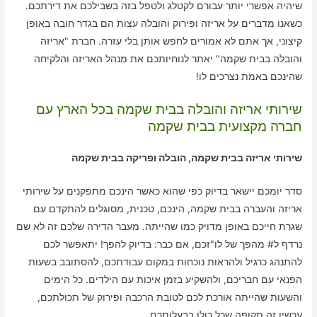
שיהיה אפשרי יותר עבורם לקטלג ולטפל בזה בשבילכם את דירתכם.
כשאנו מדברים על אריזה ופירוק והובלה עצות הם בגדר חובה באופן
קיצוני, אך אתם לא אמורים לחפש אותן בלי עזרה. חברת "אריזה
והובלה בבית שקמה" יאתר לנוחיותכם את מנהל האריזה והלקיחה
שהינכם באמת נצרכים לו!
שירותי אריזה והובלה בבית שקמה בכל הארץ עם
חברה מקצועית בבית שקמה
שירותי אריזה בבית שקמה, הובלה ופריקה בבית שקמה
סדר יומכם יישאר בדיוק כפי שהוא כאשר הינכם מתפקנים על שירותי
אריזה והעברה בבית שקמה, הינכם, טכנית, מסוגלים להתקדם עם
שגרת חייכם באופן מדויק כמו שהייתה. מעבר הדירה שלכם זה לא שם
נרדף ל# מהפך של לו"זכם, אם כבר: בדיוק להפך! יתאפשר לכם
להתנהג כרגיל ולהראות נוכחות במקום עבודתכם, להסתובב בשעות
הפנאי עם חבריכם, ולהשקיע בזמן איכות עם הילדים. כל הימים
והשעות שהייתה אורכת לכם לטובת הרכבה ופירוק של תכולתכם,
עכשיו זה תקופה שכל כולו בבעלותכם.