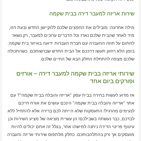
שירות אריזה למעבר דירה בבית שקמה
מילה אחרונה: מובילים את החפצים שלכם ללוקיישן החדש ובעת הזו,
מיד לאחר שהבית שלכם נארז וכל הדברים ערוכים למעבר, רק נשאר
לחתום על חוזה ההעברה עם חברת העברות ידועה באיזור בית שקמה.
בזמן הלא רחוק תעשו דרככם אל הבית החדש שברשותכם. כשהתכולה
שלכם מצפה להתחלת החלק הבא של החיים שלכם.
שירותי אריזה בבית שקמה למעבר דירה – אורזים
ופורקים ביום אחד
אז מדוע לעשות בחירה בבית עסק "אריזה והובלה בבית שקמה"? עם
אתר "אריזה והובלה בבית שקמה" הינכם עושים את אורח חייכם
לנעימים מהרגיל! התעסקות שלא הייתה לכם ברירה אלא להתחיל ללא
לבדכם, כבר נעשתה בשבילכם! הן עשיית מציאה של מציע השירות וכן
עיטוף פריטי הדירה ניתנה למישהו אחר, בגלל זה אתם יכולים להיות
מועסקים אך ורק בהתלהבותכם. כחלק מלתפוס שירותי אריזה והעברה