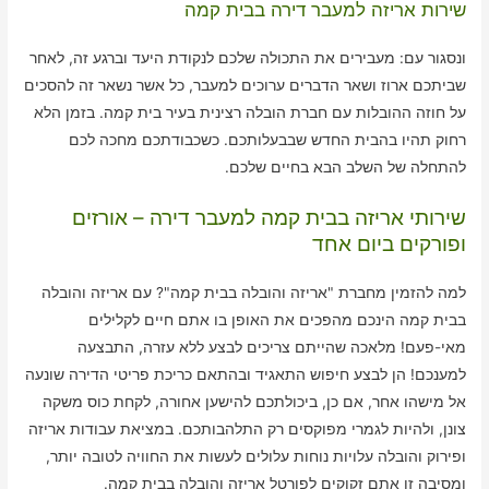
שירות אריזה למעבר דירה בבית קמה
ונסגור עם: מעבירים את התכולה שלכם לנקודת היעד וברגע זה, לאחר
שביתכם ארוז ושאר הדברים ערוכים למעבר, כל אשר נשאר זה להסכים
על חוזה ההובלות עם חברת הובלה רצינית בעיר בית קמה. בזמן הלא
רחוק תהיו בהבית החדש שבבעלותכם. כשכבודתכם מחכה לכם
להתחלה של השלב הבא בחיים שלכם.
שירותי אריזה בבית קמה למעבר דירה – אורזים
ופורקים ביום אחד
למה להזמין מחברת "אריזה והובלה בבית קמה"? עם אריזה והובלה
בבית קמה הינכם מהפכים את האופן בו אתם חיים לקלילים
מאי-פעם! מלאכה שהייתם צריכים לבצע ללא עזרה, התבצעה
למענכם! הן לבצע חיפוש התאגיד ובהתאם כריכת פריטי הדירה שונעה
אל מישהו אחר, אם כן, ביכולתכם להישען אחורה, לקחת כוס משקה
צונן, ולהיות לגמרי מפוקסים רק התלהבותכם. במציאת עבודות אריזה
ופירוק והובלה עלויות נוחות עלולים לעשות את החוויה לטובה יותר,
ומסיבה זו אתם זקוקים לפורטל אריזה והובלה בבית קמה.