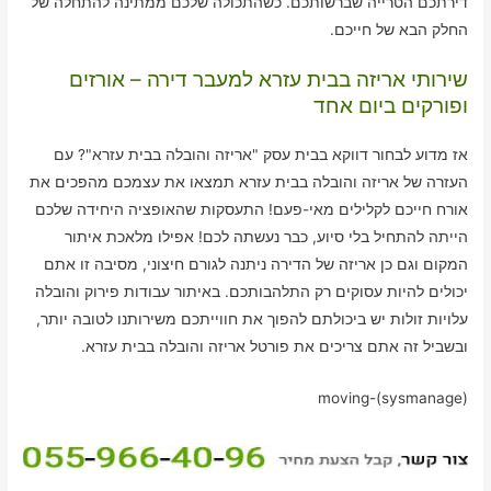
דירתכם הטרייה שברשותכם. כשהתכולה שלכם ממתינה להתחלה של
החלק הבא של חייכם.
שירותי אריזה בבית עזרא למעבר דירה – אורזים
ופורקים ביום אחד
אז מדוע לבחור דווקא בבית עסק "אריזה והובלה בבית עזרא"? עם
העזרה של אריזה והובלה בבית עזרא תמצאו את עצמכם מהפכים את
אורח חייכם לקלילים מאי-פעם! התעסקות שהאופציה היחידה שלכם
הייתה להתחיל בלי סיוע, כבר נעשתה לכם! אפילו מלאכת איתור
המקום וגם כן אריזה של הדירה ניתנה לגורם חיצוני, מסיבה זו אתם
יכולים להיות עסוקים רק התלהבותכם. באיתור עבודות פירוק והובלה
עלויות זולות יש ביכולתם להפוך את חווייתכם משירותנו לטובה יותר,
ובשביל זה אתם צריכים את פורטל אריזה והובלה בבית עזרא.
moving-(sysmanage)