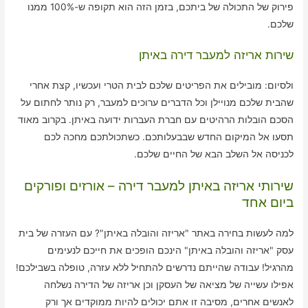
פירוק של התכולה של ביתכם, בזמן הזה הוא תקופה ש-100% ממנו
שלכם.
שירות אריזה למעבר דירה באיתן
ולסיום: מובילים את הפריטים שלכם לבית הטרי ועכשיו, קצת אחרי
שהבית שלכם מנויילן וכל הדברים ערוכים למעבר, רק נותר לחתום על
הסכם הובלות הרהיטים עם חברת העברות ידועה באיתן. בקרוב מאוד
תסעו אל המיקום החדש שבבעלותכם. כשתכולתכם מחכה לכם
לכניסה אל השלב הבא של החיים שלכם.
שירותי אריזה באיתן למעבר דירה – אורזים ופורקים
ביום אחד
למה לעשות בחירה באתר "אריזה והובלה באיתן"? עם העזרה של בית
עסק "אריזה והובלה באיתן" הינכם הופכים את חייכם לנעימים
מהרגיל! עבודה שהייתם נדרשים להתחיל ללא עזרה, טופלה בשבילכם!
אפילו עשייה של מציאה של העסקן וכן אריזה של הדירה נשלחה
לאנשים אחרים, מסיבה זו אתם יכולים להיות ממוקדים אך ורק