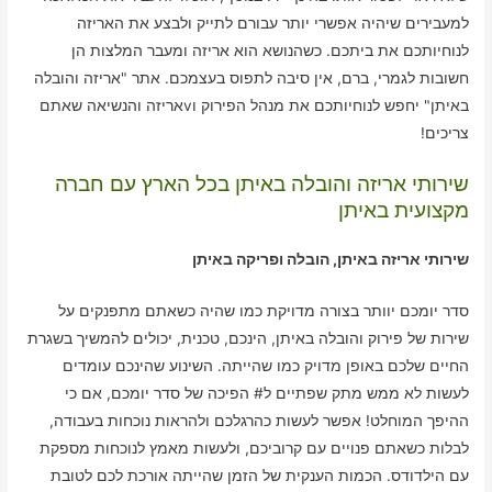
למעבירים שיהיה אפשרי יותר עבורם לתייק ולבצע את האריזה
לנוחיותכם את ביתכם. כשהנושא הוא אריזה ומעבר המלצות הן
חשובות לגמרי, ברם, אין סיבה לתפוס בעצמכם. אתר "אריזה והובלה
באיתן" יחפש לנוחיותכם את מנהל הפירוק וvאריזה והנשיאה שאתם
צריכים!
שירותי אריזה והובלה באיתן בכל הארץ עם חברה
מקצועית באיתן
שירותי אריזה באיתן, הובלה ופריקה באיתן
סדר יומכם יוותר בצורה מדויקת כמו שהיה כשאתם מתפנקים על
שירות של פירוק והובלה באיתן, הינכם, טכנית, יכולים להמשיך בשגרת
החיים שלכם באופן מדויק כמו שהייתה. השינוע שהינכם עומדים
לעשות לא ממש מתק שפתיים ל# הפיכה של סדר יומכם, אם כי
ההיפך המוחלט! אפשר לעשות כהרגלכם ולהראות נוכחות בעבודה,
לבלות כשאתם פנויים עם קרוביכם, ולעשות מאמץ לנוכחות מספקת
עם הילדודס. הכמות הענקית של הזמן שהייתה אורכת לכם לטובת