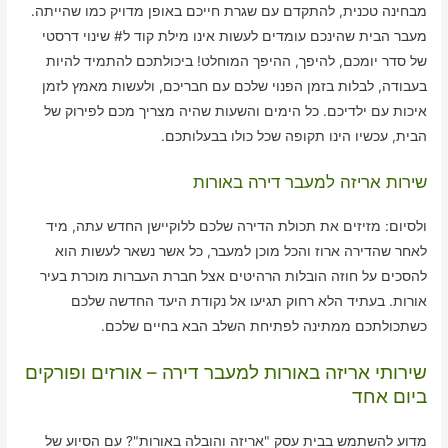
מבחינה טכנית, להתקדם עם שגרת חייכם באופן מדויק כמו שהייתה.
מעבר הבית שהינכם עומדים לעשות אינו מילת קוד ל# שינוי דרסטי
של סדר יומכם, להיפך, ההיפך המוחלט! ביכולתכם להתמיד להיות
בעבודה, לבלות בזמן הפנוי שלכם עם חבריכם, ולעשות מאמץ לזמן
איכות עם ילדיכם. כל הימים והשעות שהיה מצריך מכם לפירוק של
הבית, עכשיו הינו תקופה שכל כולו בבעלותכם.
שירות אריזה למעבר דירה באורות
ולסיום: מזיזים את תכולת הדירה שלכם ללוקיישן החדש עתה, מיד
לאחר שהדירה ארוז והכל מוכן למעבר, כל אשר נשאר לעשות הוא
להסכים על חוזה הובלות הרהיטים אצל חברת העברות מוכרת בעיר
אורות. בעתיד הלא רחוק תגיעו אל נקודת היעד החדשה שלכם
כשתכולתכם ממתינה לפתיחת השלב הבא בחיים שלכם.
שירותי אריזה באורות למעבר דירה – אורזים ופורקים
ביום אחד
מדוע להשתמש בבית עסק "אריזה והובלה באורות"? עם הסיוע של