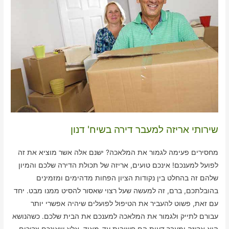
שירותי אריזה למעבר דירה בשיח' דנון
מחסירים פעימה לגמור את המלאכה? ישנם אלה אשר מוציא את זה
לפועל למענכם! אינכם טועים, אריזה של תכולת הדירה שלכם והמיון
שלהם זה בהחלט בין נקודות הציון הפחות מדהימים ומזמינים
בהובלתכם, ברם, זה למעשה שעל רצוי שאסור להסיט ממנו מבט. יחד
עם זאת, פשוט להעביר את הטיפול לפועלים שיהיה אפשרי יותר
עבורם לתייק ולגמור את המלאכה למענכם את הבית שלכם. כשהנושא
הוא אריזה ומעבר דעות הם חשובות עד-מאוד, אלא שאינכם צריכים