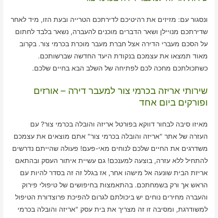
ונסגור עם: מזיזים את רהיטיכם לדירתכם הטרייה ובעת הזו, מיד לאחר
שדירתכם מנויילן ושאר הדברים מוכנים להעברה, נשאר בלבד לחתום
על הסכם מעברי הדירה אצל חברת מעבר מוכרת בכרמי צור. בקרוב
מאוד תמצאו את עצמכם בנקודת היעד החדשה שברשותכם.
כשתכולתכם מחכה לכם לפתיחה של השלב הבא בחיים שלכם.
שירותי אריזה בכרמי צור למעבר דירה – אורזים
ופורקים ביום אחד
מאיזו סיבה לבחור דווקא בפורטל אריזה והובלה בכרמי צור? עם
העזרה של אתר "אריזה והובלה בכרמי צור" אתם מוצאים את עצמכם
משדרגים את החיים שלכם לנוחים מאי-פעם! פעולה שהייתם נדרשים
להתחיל ללא עזרה, בוצעה למענכם! גם עשיית איתור העסק ובהתאם
אריזת הבית שונעה אל מישהו אחר, אז בגלל זה זה בסדר להיות עם
הראש אך ורק בשמחתכם. בהתאמצות בחיפושים של טיפולי פירוק
והעברה מחירים נוחים יש ביכולתם לגרום להפיכת פרוצדורת הטיפול
למשודרגת, ומסיבה זו זה מצריך את בית עסק "אריזה והובלה בכרמי