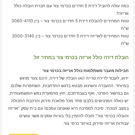
כמה עולה להוביל דירת 5 חדרים בכרמי צור עם חברת הובלה כולל
אריזה?
טווח המחירים להובלת דירת 5 חדרים בכרמי צור – בין 3060-4110
ש"ח
טווח המחירים לאריזה דירת 5 חדרים בכרמי צור – בין 2000-3140
ש"ח
הובלת דירה כולל אריזה בכרמי צור במחיר זול
חבילות מעבר משתלמות כולל אריזה בכרמי צור
ידוע, לעבור לדירה טרייה ו/או הובלה של דירה, הינם צעד מרגש
במיוחד. ההעברה והשינוע מבטא בדגש התרחבות, השתפרות שלכם.
גם במישור הפרטי, ואף בעבודתכם. חוץ מהסערת נפש המשמעותית,
יש כאלה המרגישים בלבם פחד מכל מלאכת פירוק והרכבת התכולה
במצב הנוכחי. סיבה למסיבה היא שאנחנו עמכם! עם בית עסק "אריזה
והובלה בכרמי צור" תוכלו להזמין בלי בעיות עסקים אשר עושים
עבודות אריזה ופירוק באיזור כרמי צור.