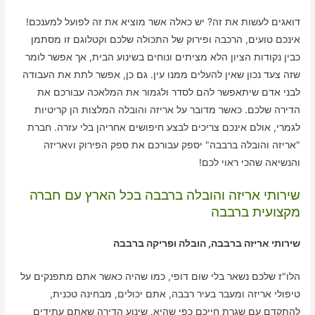
דואגים לעשות את זה? יש כאלה אשר מוציא את זה לפועל למענכם!
אינכם טועים, הרכבה ופירוק של התכולה שלכם וקטלוגם זו מסתמן
כבין נקודות הציון הלא מציתים ונוחים בשינוע הבית, אך אפשר לומר
שזה צעד נכון שאין להעלים ממנו עין. גם כן, אפשר לתת את העבודה
לבני אדם שיתאפשר להם לסדר ולגמור את המלאכה עבורכם את
הדירה שלכם. כאשר מדובר על אריזה והובלה המלצות הן קריטיות
לגמרי, אולם אינכם צריכים לבצע חיפושים אחריהן בלי עזרה. חברת
"אריזה והובלה ברבבה" יספק עבורכם את ספק הפירוק וvאריזה
והנשיאה שהכי ראוי לכם!
שירותי אריזה והובלה ברבבה בכל הארץ עם חברה
מקצועית ברבבה
שירותי אריזה ברבבה, הובלה ופריקה ברבבה
הלו"ז שלכם נשאר בלי שום דופי, כמו שהיה כאשר אתם מתפנקים על
טיפולי אריזה ומעבר בעיר רבבה, אתם יכולים, מבחינה טכנית,
להתקדם עם שגרת חייכם כפי שהיא. שינוע הדירה שאתם עתידים