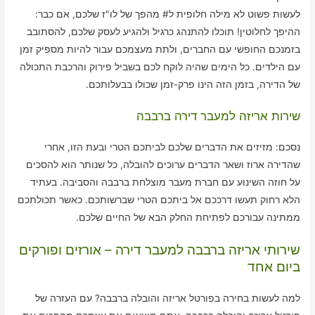
לעשות פשוט לא מילה חלופית ל# מהפך של לו"ז שלכם, אם כבר:
ההיפך לחלוטין! תוכלו להתנהג כרגיל ולהגיע לעסק שלכם, להסתובב
בזמנכם החופשי עם החברים, ולתת מעצמכם עבור להיות מספיק זמן
עם הילדים. כל הימים שהיה לוקח לכם בשביל פירוק והרכבת התכולה
של הדירה, בזמן הזה הינו פרק-זמן שכולו בבעלותכם.
שירות אריזה למעבר דירה ברבבה
נסכם: מזיזים את הדברים שלכם לביתכם הטרי ובעת הזו, אחרי
שהדירה ארוז ושאר הדברים ערוכים להובלה, כל שנותר הוא להסכים
על חוזה השינוע עם חברת מעבר מוצלחת ברבבה והסביבה. בעתיד
הלא רחוק תעשו דרככם אל ביתכם הטרי שברשותכם. כאשר תכולתכם
ממתינה עבורכם לפתיחת החלק הבא של החיים שלכם.
שירותי אריזה ברבבה למעבר דירה – אורזים ופורקים
ביום אחד
למה לעשות בחירה בפורטל אריזה והובלה ברבבה? עם העזרה של