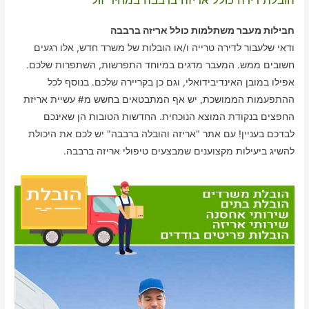
הובלת דירה כולל אריזה ברבבה במחיר זול
חבילות מעבר משתלמות כולל אריזה ברבבה
ודאי שלעבור לדירה טרייה ו/או הובלות של משרד חדש, אלו רגעים
חשובים ממש. המעבר מדגים במיוחד התפרשות, השתפרות שלכם.
אפילו במובן האינדיבידואלי, וגם כן בקריירה שלכם. בנוסף לכל
ההתפעמות הממושכת, יש אף המתבטאים בחשש מ# עשיית אריזת
החפצים בנקודת המוצא הנוכחית. החדשות הטובות הן שאינכם
לבדכם בעניין! עם אתר "אריזה והובלה ברבבה" יש לכם את היכולת
להשיג ביעילות מקצוענים שמבצעים טיפולי אריזה ברבבה.